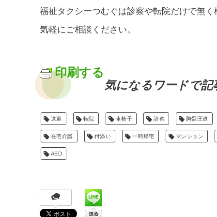
福祉タクシーつむぐは診察や転院だけで無く
気軽にご相談ください。
印刷する
気になるワードで記
送迎
転院
車椅子
診察
胸骨圧迫
在宅介護
付添い
一時帰宅
マンション
AED