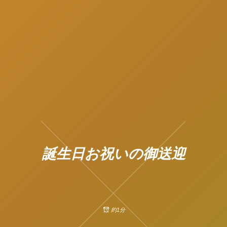
誕生日お祝いの御送迎
約1分