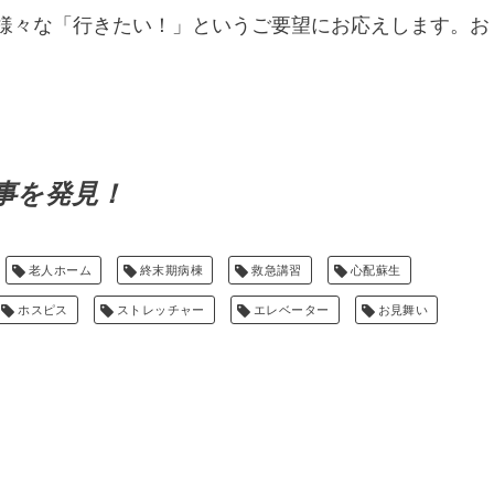
様々な「行きたい！」というご要望にお応えします。お
事を発見！
老人ホーム
終末期病棟
救急講習
心配蘇生
ホスピス
ストレッチャー
エレベーター
お見舞い