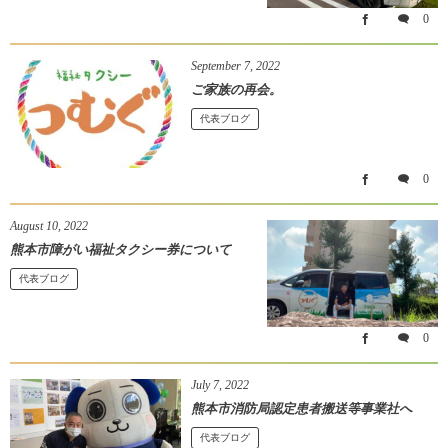
0
September
7
,
2022
ご家族の再会。
代表ブログ
0
August
10
,
2022
熊本市障がい福祉タクシー券について
代表ブログ
0
July
7
,
2022
熊本市消防局認定患者搬送等事業社へ
代表ブログ