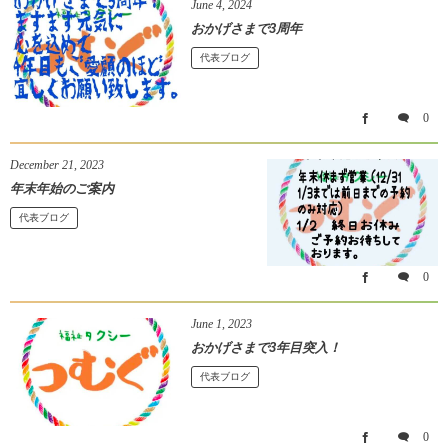
June
4
,
2024
おかげさまで3周年
代表ブログ
0
December
21
,
2023
年末年始のご案内
代表ブログ
0
June
1
,
2023
おかげさまで3年目突入！
代表ブログ
0